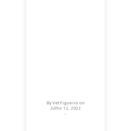
By
VetFigueiro
on
Julho 12, 2022
-